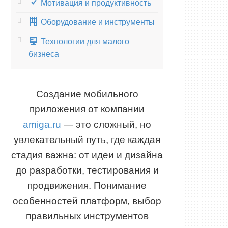
Мотивация и продуктивность
Оборудование и инструменты
Технологии для малого
бизнеса
Создание мобильного
приложения от компании
amiga.ru
— это сложный, но
увлекательный путь, где каждая
стадия важна: от идеи и дизайна
до разработки, тестирования и
продвижения. Понимание
особенностей платформ, выбор
правильных инструментов