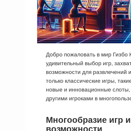
Добро пожаловать в мир Гизбо 
удивительный выбор игр, захв
возможности для развлечений и
только классические игры, такие
новые и инновационные слоты, 
другими игроками в многопольз
Многообразие игр 
возможности