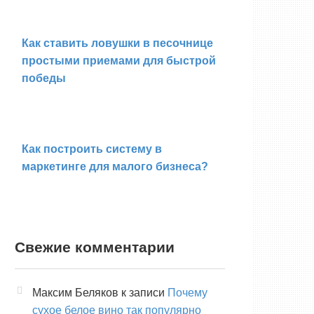
Как ставить ловушки в песочнице
простыми приемами для быстрой
победы
Как построить систему в
маркетинге для малого бизнеса?
Свежие комментарии
Максим Беляков
к записи
Почему
сухое белое вино так популярно