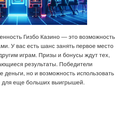
енность Гизбо Казино — это возможность
ми. У вас есть шанс занять первое место
 другим играм. Призы и бонусы ждут тех,
дающиеся результаты. Победители
е деньги, но и возможность использовать
 для еще больших выигрышей.