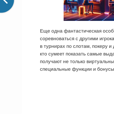
Еще одна фантастическая особ
соревноваться с другими игрока
в турнирах по слотам, покеру и
кто сумеет показать самые вы
получают не только виртуальны
специальные функции и бонусы