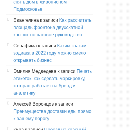
снять дом в живописном
Подмосковье
Евангелина
к записи
Как рассчитать
площадь фронтона двухскатной
крыши: пошаговое руководство
Серафима
к записи
Каким знакам
зодиака в 2022 году можно смело
открывать бизнес
Эмилия Медведева
к записи
Печать
этикеток: как сделать маркировку,
которая работает на бренд и
аналитику
Алексей Воронцов
к записи
Преимущества доставки еды прямо
к вашему порогу
Кира
к записи
Проезд на красный