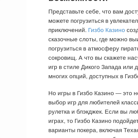
Представьте себе, что вам дост
можете погрузиться в увлекате
приключений.
Гизбо Казино
созд
сказочные слоты, где можно вы
погрузиться в атмосферу пират
сокровищ. А что вы скажете на
игр в стиле Дикого Запада или 
многих опций, доступных в Гизб
Но игры в Гизбо Казино — это н
выбор игр для любителей классич
рулетка и блэкджек. Если вы л
играх, то Гизбо Казино подойде
варианты покера, включая Теха