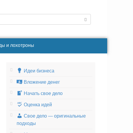
ды и лохотроны
Идеи бизнеса
Вложение денег
Начать свое дело
Оценка идей
Свое дело — оригинальные
подходы