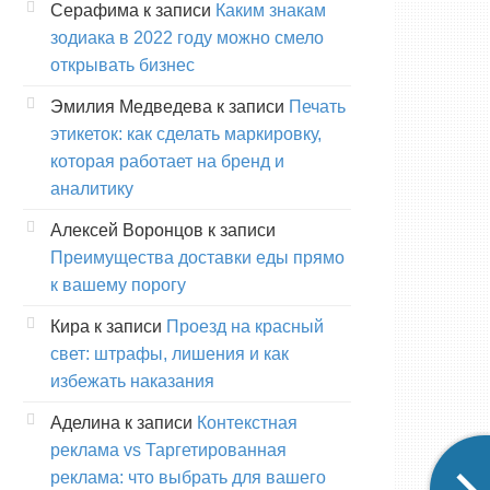
Серафима
к записи
Каким знакам
зодиака в 2022 году можно смело
открывать бизнес
Эмилия Медведева
к записи
Печать
этикеток: как сделать маркировку,
которая работает на бренд и
аналитику
Алексей Воронцов
к записи
Преимущества доставки еды прямо
к вашему порогу
Кира
к записи
Проезд на красный
свет: штрафы, лишения и как
избежать наказания
Аделина
к записи
Контекстная
реклама vs Таргетированная
реклама: что выбрать для вашего