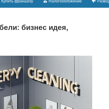
Купить франшизу
Налогообложение
Разво
бели: бизнес идея,