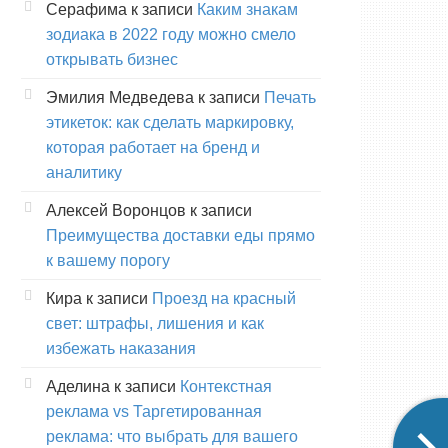
Серафима
к записи
Каким знакам
зодиака в 2022 году можно смело
открывать бизнес
Эмилия Медведева
к записи
Печать
этикеток: как сделать маркировку,
которая работает на бренд и
аналитику
Алексей Воронцов
к записи
Преимущества доставки еды прямо
к вашему порогу
Кира
к записи
Проезд на красный
свет: штрафы, лишения и как
избежать наказания
Аделина
к записи
Контекстная
реклама vs Таргетированная
реклама: что выбрать для вашего