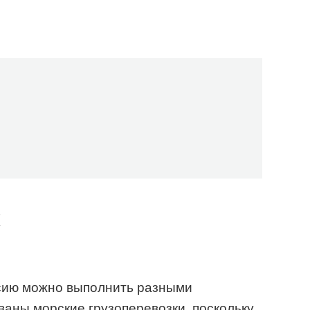
к
ссию можно выполнить разными
аны морские грузоперевозки, поскольку