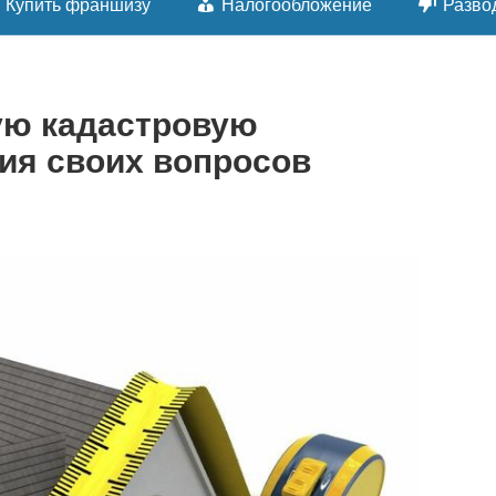
Купить франшизу
Налогообложение
Разво
ую кадастровую
ия своих вопросов