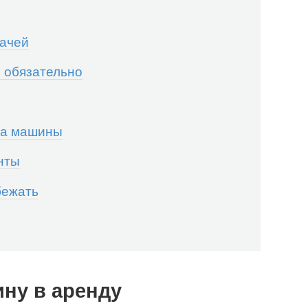
дачей
о обязательно
ча машины
нты
бежать
ну в аренду