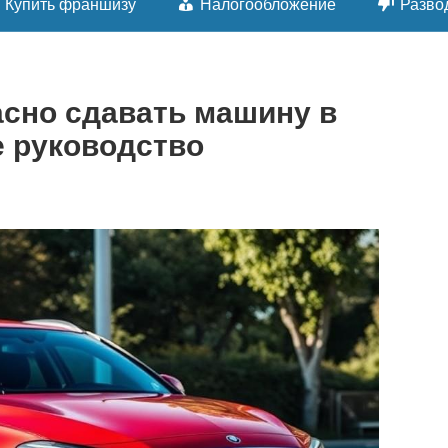
Купить франшизу
Налогообложение
Разво
асно сдавать машину в
е руководство