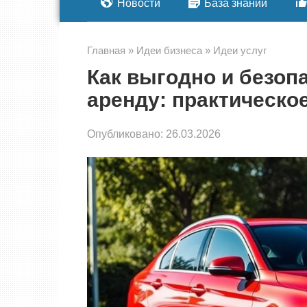
Новости
База знаний
Главная
»
Идеи бизнеса
»
Идеи услуг
Как выгодно и безоп
аренду: практическо
Опубликовано:
26.03.2026