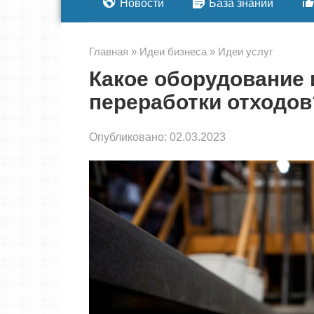
Новости
База знаний
Главная
»
Идеи бизнеса
»
Идеи услуг
Какое оборудование 
переработки отходов
Опубликовано:
02.03.2023