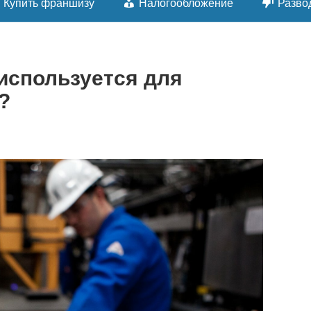
Купить франшизу
Налогообложение
Разво
используется для
?