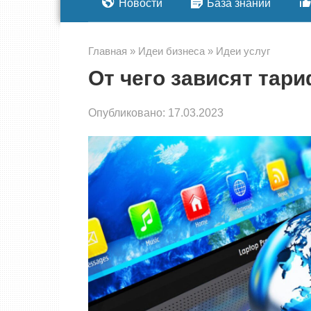
Новости
База знаний
Главная
»
Идеи бизнеса
»
Идеи услуг
От чего зависят тар
Опубликовано:
17.03.2023