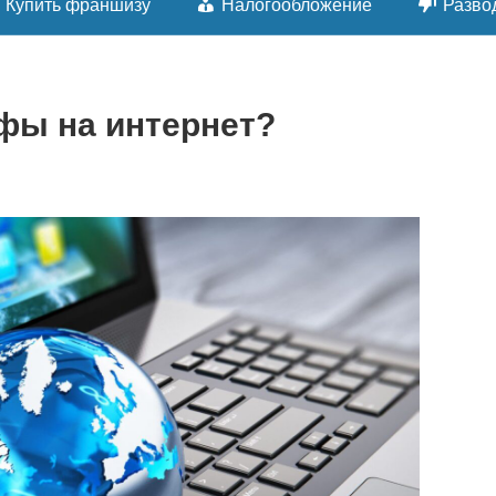
Купить франшизу
Налогообложение
Разво
ифы на интернет?