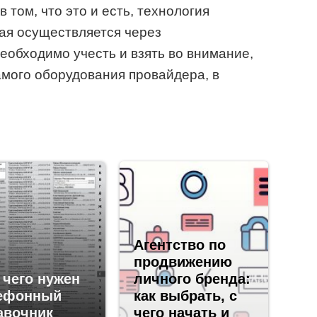
 том, что это и есть, технология
рая осуществляется через
еобходимо учесть и взять во внимание,
амого оборудования провайдера, в
Агентство по
продвижению
 чего нужен
личного бренда:
ефонный
как выбрать, с
авочник
чего начать и