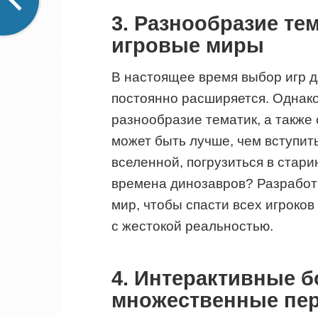
3. Разнообразие те
игровые миры
В настоящее время выбор игр д
постоянно расширяется. Однак
разнообразие тематик, а также
может быть лучше, чем вступит
вселенной, погрузиться в стар
времена динозавров? Разработ
мир, чтобы спасти всех игроков
с жестокой реальностью.
4. Интерактивные 
множественные пе