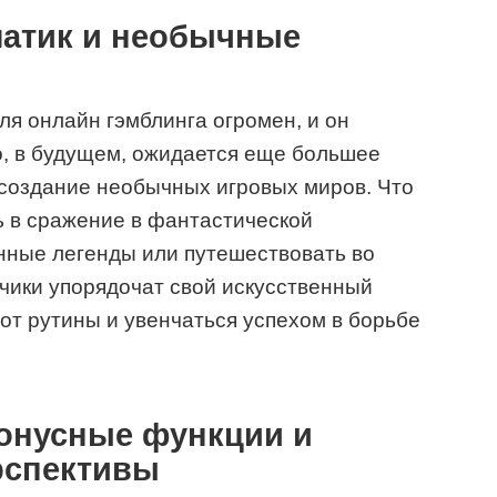
матик и необычные
ля онлайн гэмблинга огромен, и он
о, в будущем, ожидается еще большее
 создание необычных игровых миров. Что
ь в сражение в фантастической
инные легенды или путешествовать во
чики упорядочат свой искусственный
 от рутины и увенчаться успехом в борьбе
бонусные функции и
рспективы