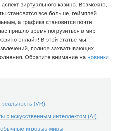
 аспект виртуального казино. Возможно,
ты становятся все больше, геймплей
льным, а графика становится почти
ас пришло время погрузиться в мир
азино онлайн! В этой статье мы
азвлечений, полное захватывающих
волнения. Обратите внимание на
новинки
 реальность (VR)
ы с искусственным интеллектом (AI)
необычные игровые миры