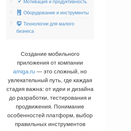
Мотивация и продуктивность
Оборудование и инструменты
Технологии для малого
бизнеса
Создание мобильного
приложения от компании
amiga.ru
— это сложный, но
увлекательный путь, где каждая
стадия важна: от идеи и дизайна
до разработки, тестирования и
продвижения. Понимание
особенностей платформ, выбор
правильных инструментов