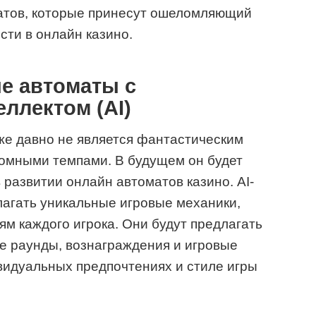
атов, которые принесут ошеломляющий
сти в онлайн казино.
е автоматы с
ллектом (AI)
уже давно не является фантастическим
ромными темпами. В будущем он будет
 развитии онлайн автоматов казино. AI-
агать уникальные игровые механики,
м каждого игрока. Они будут предлагать
 раунды, вознаграждения и игровые
видуальных предпочтениях и стиле игры