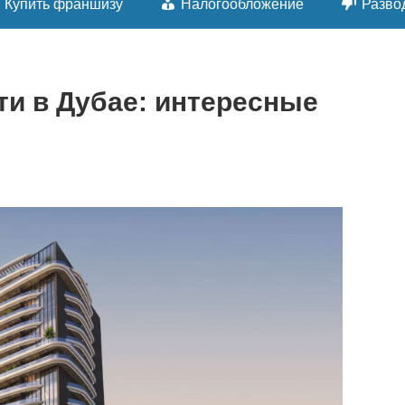
Купить франшизу
Налогообложение
Разво
и в Дубае: интересные