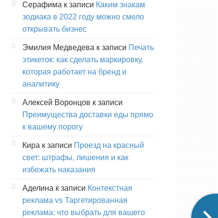
Серафима
к записи
Каким знакам
зодиака в 2022 году можно смело
открывать бизнес
Эмилия Медведева
к записи
Печать
этикеток: как сделать маркировку,
которая работает на бренд и
аналитику
Алексей Воронцов
к записи
Преимущества доставки еды прямо
к вашему порогу
Кира
к записи
Проезд на красный
свет: штрафы, лишения и как
избежать наказания
Аделина
к записи
Контекстная
реклама vs Таргетированная
реклама: что выбрать для вашего