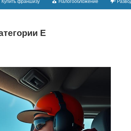
Купить франшизу
Налогообложение
Разво
атегории E