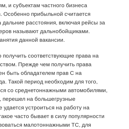
м, и субъектам частного бизнеса
в. Особенно прибыльной считается
 дальние расстояния, включая рейсы за
феров называют дальнобойщиками.
занятия данной вакансии.
о получить соответствующие права на
ством. Прежде чем получить права
ен быть обладателем прав C на
а. Такой период необходим для того,
лся со среднетоннажными автомобилями,
а, перешел на большегрузные
е удается устроиться на работу на
такое часто бывает в силу популярности
твоваться малотоннажными ТС, для