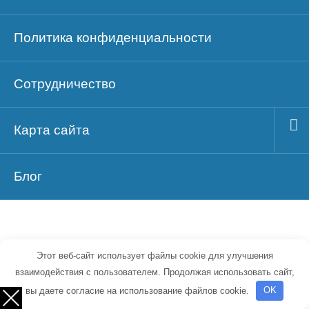
Политика конфиденциальности
Сотрудничество
Карта сайта
Блог
© 2026 Идеи малого бизнеса ~
Этот веб-сайт использует файлы cookie для улучшения
Проверенные идеи малого бизнеса для
взаимодействия с пользователем. Продолжая использовать сайт,
вы даете согласие на использование файлов cookie.
OK
начинающего предпринимателя, начать