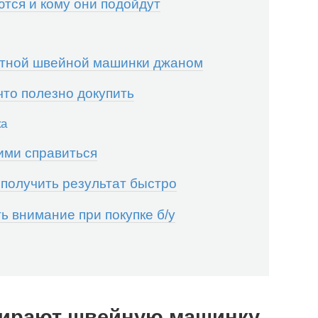
тся и кому они подойдут
етной швейной машинки джаном
то полезно докупить
ка
ими справиться
получить результат быстро
ть внимание при покупке б/у
бирают швейную машинку