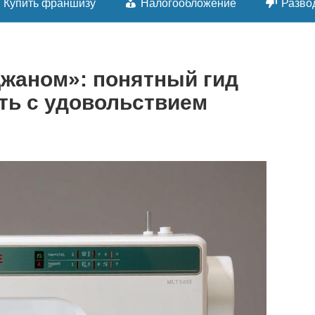
Купить франшизу
Налогообложение
Разво
жаном»: понятный гид
ить с удовольствием