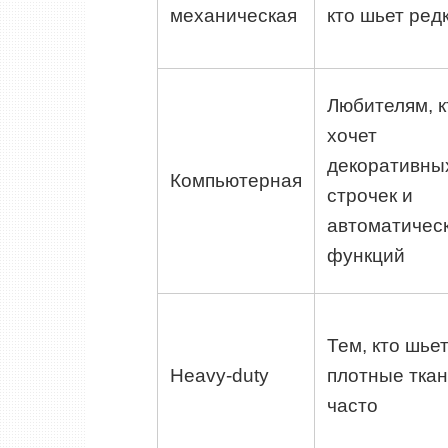
механическая
кто шьет ред
Любителям, к
хочет
декоративны
Компьютерная
строчек и
автоматичес
функций
Тем, кто шье
Heavy-duty
плотные ткан
часто