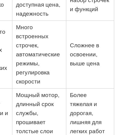
набор строчек
ко
доступная цена,
и функций
надежность
Много
то
встроенных
строчек,
Сложнее в
х
автоматические
освоении,
режимы,
выше цена
ких
регулировка
скорости
Мощный мотор,
Более
т
длинный срок
тяжелая и
и и
службы,
дорогая,
прошивает
лишняя для
толстые слои
легких работ