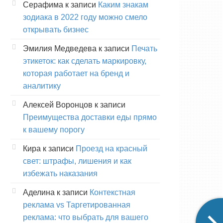
Серафима
к записи
Каким знакам
зодиака в 2022 году можно смело
открывать бизнес
Эмилия Медведева
к записи
Печать
этикеток: как сделать маркировку,
которая работает на бренд и
аналитику
Алексей Воронцов
к записи
Преимущества доставки еды прямо
к вашему порогу
Кира
к записи
Проезд на красный
свет: штрафы, лишения и как
избежать наказания
Аделина
к записи
Контекстная
реклама vs Таргетированная
реклама: что выбрать для вашего