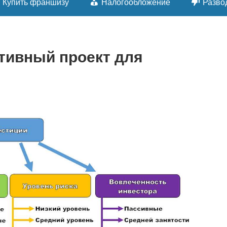
Купить франшизу
Налогообложение
Разво
тивный проект для