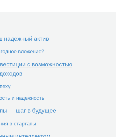
ш надежный актив
годное вложение?
нвестиции с возможностью
 доходов
спеху
ость и надежность
апы — шаг в будущее
ния в стартапы
енным интеллектом