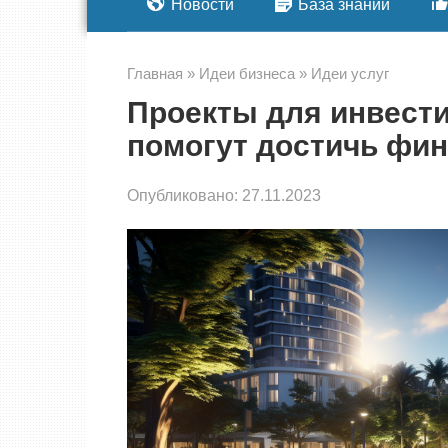
Новости
База знаний
Главная
»
Идеи бизнеса
»
Идеи услуг
Проекты для инвести
помогут достичь фин
Опубликовано:
27.11.2023