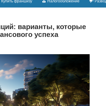
Купить франшизу
Налогообложение
Разво
ций: варианты, которые
ансового успеха