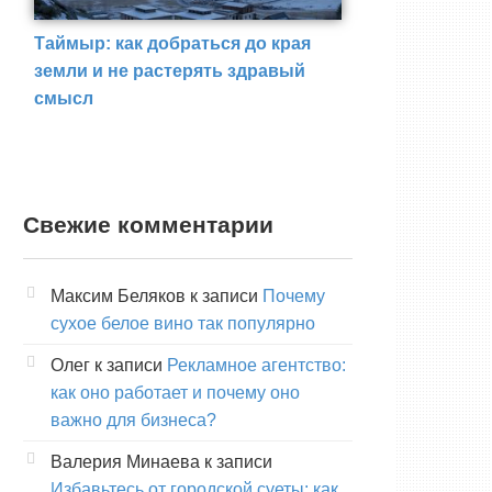
Таймыр: как добраться до края
земли и не растерять здравый
смысл
Свежие комментарии
Максим Беляков
к записи
Почему
сухое белое вино так популярно
Олег
к записи
Рекламное агентство:
как оно работает и почему оно
важно для бизнеса?
Валерия Минаева
к записи
Избавьтесь от городской суеты: как