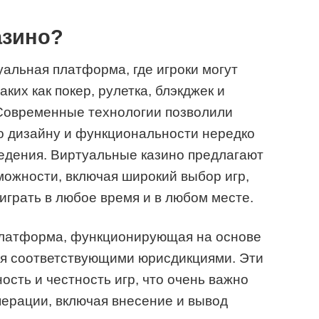
азино?
альная платформа, где игроки могут
аких как покер, рулетка, блэкджек и
Современные технологии позволили
по дизайну и функциональности нередко
едения. Виртуальные казино предлагают
ожности, включая широкий выбор игр,
грать в любое время и в любом месте.
 платформа, функционирующая на основе
ся соответствующими юрисдикциями. Эти
сть и честность игр, что очень важно
операции, включая внесение и вывод