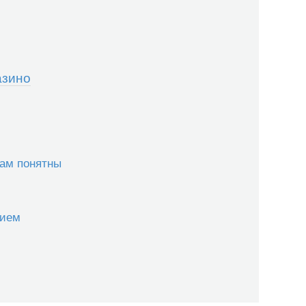
азино
вам понятны
вием