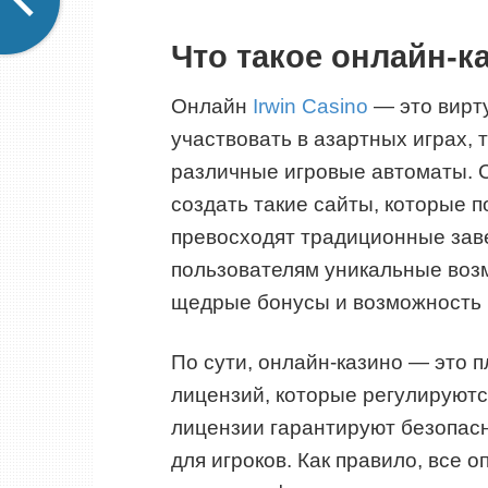
Что такое онлайн-к
Онлайн
Irwin Сasino
— это вирту
участвовать в азартных играх, т
различные игровые автоматы. 
создать такие сайты, которые 
превосходят традиционные зав
пользователям уникальные возм
щедрые бонусы и возможность и
По сути, онлайн-казино — это
лицензий, которые регулируют
лицензии гарантируют безопасно
для игроков. Как правило, все 