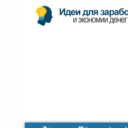
Перейти
к
контенту