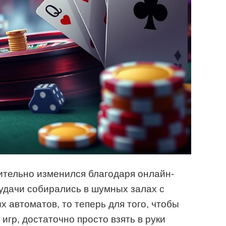
ительно изменился благодаря онлайн-
удачи собирались в шумных залах с
х автоматов, то теперь для того, чтобы
игр, достаточно просто взять в руки