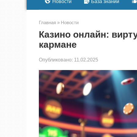
Новости
База знаний
Главная
»
Новости
Казино онлайн: вирт
кармане
Опубликовано:
11.02.2025