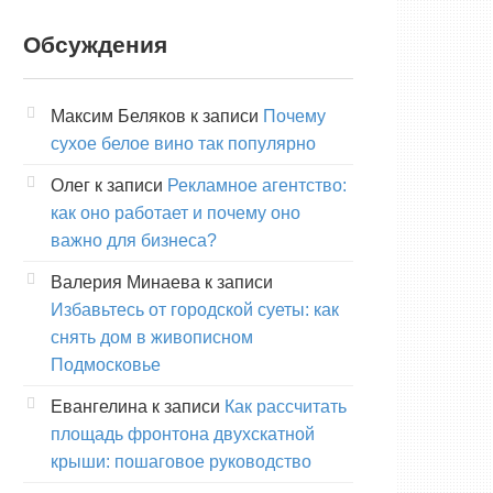
Обсуждения
Максим Беляков
к записи
Почему
сухое белое вино так популярно
Олег
к записи
Рекламное агентство:
как оно работает и почему оно
важно для бизнеса?
Валерия Минаева
к записи
Избавьтесь от городской суеты: как
снять дом в живописном
Подмосковье
Евангелина
к записи
Как рассчитать
площадь фронтона двухскатной
крыши: пошаговое руководство