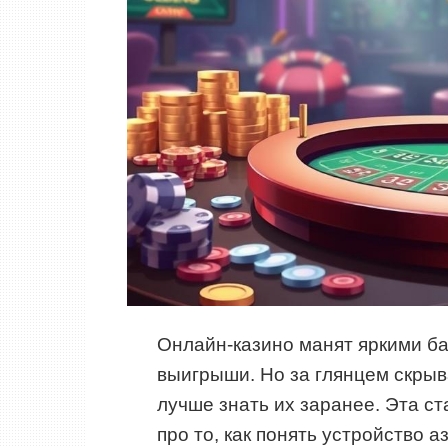
Онлайн-казино манят яркими б
выигрыши. Но за глянцем скрыв
лучше знать их заранее. Эта ста
про то, как понять устройство 