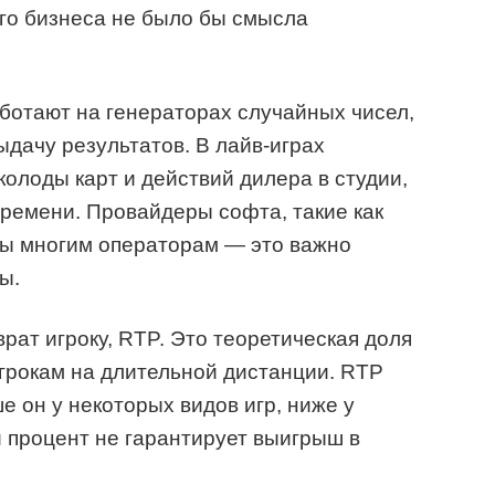
ого бизнеса не было бы смысла
ботают на генераторах случайных чисел,
дачу результатов. В лайв-играх
колоды карт и действий дилера в студии,
времени. Провайдеры софта, такие как
ры многим операторам — это важно
ы.
рат игроку, RTP. Это теоретическая доля
игрокам на длительной дистанции. RTP
е он у некоторых видов игр, ниже у
й процент не гарантирует выигрыш в