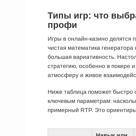
Типы игр: что выбр
профи
Игры в онлайн-казино делятся 
чистая математика генератора 
большая вариативность. Насто
стратегию, особенно в покере 
атмосферу и живое взаимодейст
Ниже таблица поможет быстро 
ключевым параметрам: наскольк
примерный RTP. Это ориентиры
Навык или