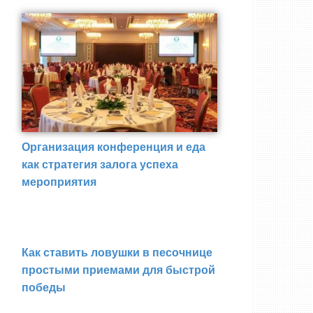
Организация конференция и еда
как стратегия залога успеха
мероприятия
Как ставить ловушки в песочнице
простыми приемами для быстрой
победы