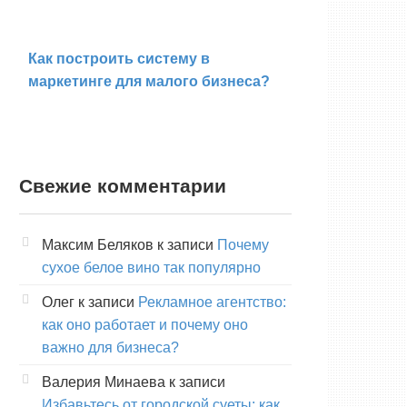
Как построить систему в
маркетинге для малого бизнеса?
Свежие комментарии
Максим Беляков
к записи
Почему
сухое белое вино так популярно
Олег
к записи
Рекламное агентство:
как оно работает и почему оно
важно для бизнеса?
Валерия Минаева
к записи
Избавьтесь от городской суеты: как