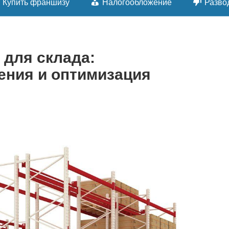
Купить франшизу
Налогообложение
Разво
 для склада:
ения и оптимизация