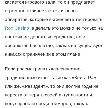
касается игрового зала, то он предлагает
огромное количество тех игровых
аппаратов, которые вы желаете тестировать
Rox Casino
, а делать это можно не только на
настоящие денежные средства, но и
абсолютно бесплатно, так как не существует
никаких ограничений в этом плане.
Если рассматривать классические,
традиционные игры, такие как «Книга Ра»,
или же, «Резидент», то они долгие годы не
перестают терять своей актуальности и
популярности среди геймеров, так как