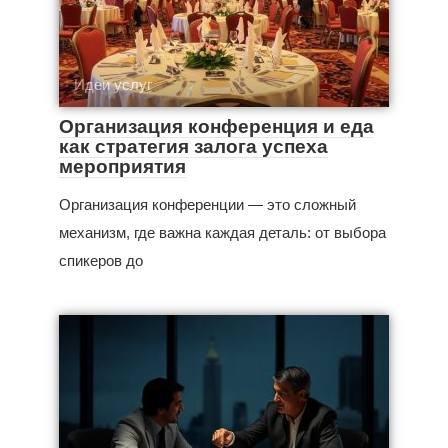
Идеи услуг
Организация конференция и еда
как стратегия залога успеха
мероприятия
Организация конференции — это сложный
механизм, где важна каждая деталь: от выбора
спикеров до