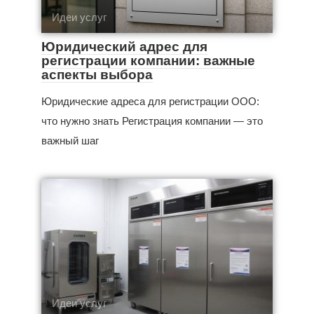
Идеи услуг
Юридический адрес для
регистрации компании: важные
аспекты выбора
Юридические адреса для регистрации ООО:
что нужно знать Регистрация компании — это
важный шаг
Идеи услуг