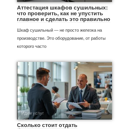
Аттестация шкафов сушильных:
что проверить, как не упустить
главное и сделать это правильно
Шкаф сушильный — не просто железка на
производстве. Это оборудование, от работы
которого часто
Идеи услуг
Сколько стоит отдать