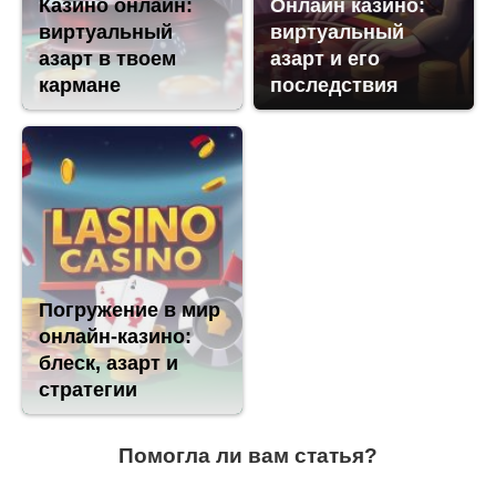
Казино онлайн:
Онлайн казино:
виртуальный
виртуальный
азарт в твоем
азарт и его
кармане
последствия
Погружение в мир
онлайн-казино:
блеск, азарт и
стратегии
Помогла ли вам статья?