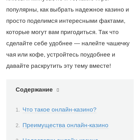
популярны, как выбрать надежное казино и
просто поделимся интересными фактами,
которые могут вам пригодиться. Так что
сделайте себе удобнее — налейте чашечку
чая или кофе, устройтесь поудобнее и
давайте раскрутить эту тему вместе!
Содержание
Что такое онлайн-казино?
Преимущества онлайн-казино