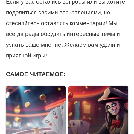
Если у вас остались вопросы или вы хотите
поделиться своими впечатлениями, не
стесняйтесь оставлять комментарии! Мы
всегда рады обсудить интересные темы и
узнать ваше мнение. Желаем вам удачи и
приятной игры!
САМОЕ ЧИТАЕМОЕ: