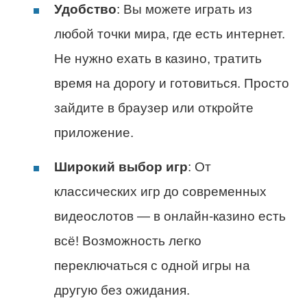
Удобство
: Вы можете играть из
любой точки мира, где есть интернет.
Не нужно ехать в казино, тратить
время на дорогу и готовиться. Просто
зайдите в браузер или откройте
приложение.
Широкий выбор игр
: От
классических игр до современных
видеослотов — в онлайн-казино есть
всё! Возможность легко
переключаться с одной игры на
другую без ожидания.