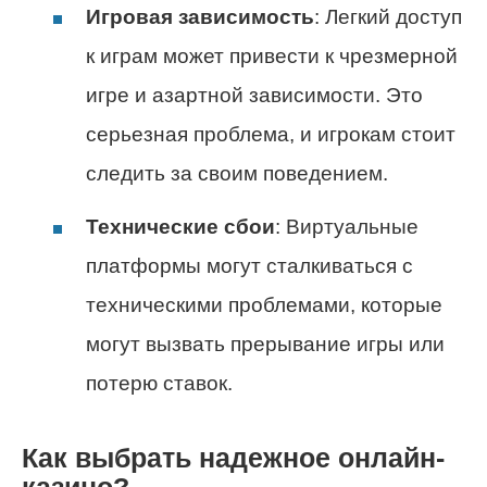
Игровая зависимость
: Легкий доступ
к играм может привести к чрезмерной
игре и азартной зависимости. Это
серьезная проблема, и игрокам стоит
следить за своим поведением.
Технические сбои
: Виртуальные
платформы могут сталкиваться с
техническими проблемами, которые
могут вызвать прерывание игры или
потерю ставок.
Как выбрать надежное онлайн-