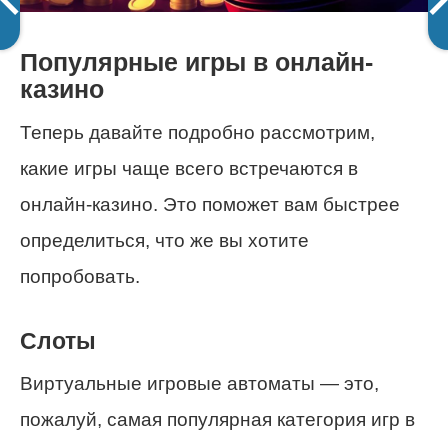
Популярные игры в онлайн-
казино
Теперь давайте подробно рассмотрим,
какие игры чаще всего встречаются в
онлайн-казино. Это поможет вам быстрее
определиться, что же вы хотите
попробовать.
Слоты
Виртуальные игровые автоматы — это,
пожалуй, самая популярная категория игр в