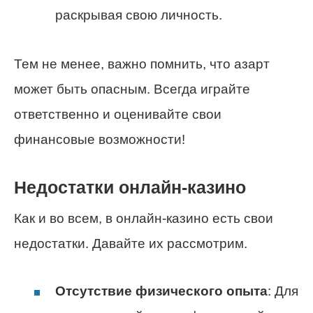
раскрывая свою личность.
Тем не менее, важно помнить, что азарт
может быть опасным. Всегда играйте
ответственно и оценивайте свои
финансовые возможности!
Недостатки онлайн-казино
Как и во всем, в онлайн-казино есть свои
недостатки. Давайте их рассмотрим.
Отсутствие физического опыта
: Для