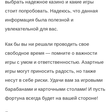
выбрать надежное казино и какие игры
стоит попробовать. Надеюсь, что данная
информация была полезной и
увлекательной для вас.
Как бы вы ни решали проводить свое
свободное время — помните о важности
игры с умом и ответственностью. Азартные
игры могут приносить радость, но также
несут в себе риски. Удачи вам за игровыми
барабанами и карточными столами! И пусть
фортуна всегда будет на вашей стороне!