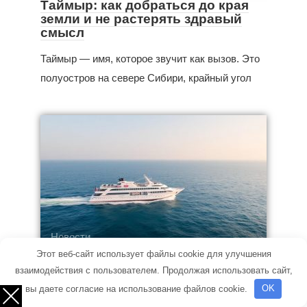
Таймыр: как добраться до края
земли и не растерять здравый
смысл
Таймыр — имя, которое звучит как вызов. Это
полуостров на севере Сибири, крайный угол
Новости
Этот веб-сайт использует файлы cookie для улучшения
Морской круиз по Персидскому
взаимодействия с пользователем. Продолжая использовать сайт,
заливу: зачем ехать и как
вы даете согласие на использование файлов cookie.
OK
получить максимум