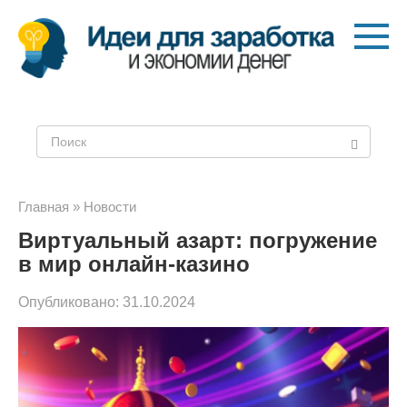
Перейти
к
контенту
Поиск:
Главная
»
Новости
Виртуальный азарт: погружение
в мир онлайн-казино
Опубликовано:
31.10.2024