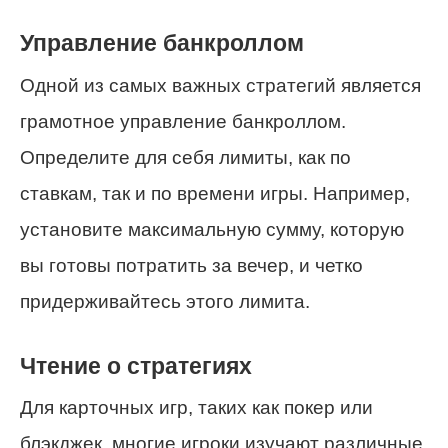
Управление банкроллом
Одной из самых важных стратегий является
грамотное управление банкроллом.
Определите для себя лимиты, как по
ставкам, так и по времени игры. Например,
установите максимальную сумму, которую
вы готовы потратить за вечер, и четко
придерживайтесь этого лимита.
Чтение о стратегиях
Для карточных игр, таких как покер или
блэкджек, многие игроки изучают различные