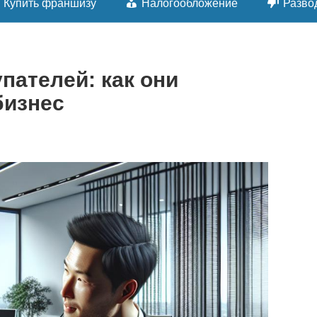
Купить франшизу
Налогообложение
Разво
пателей: как они
бизнес