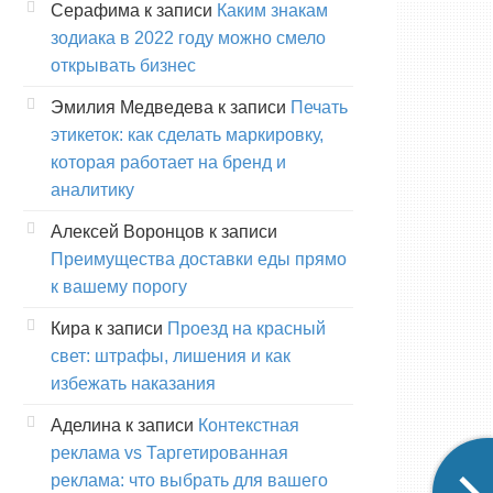
Серафима
к записи
Каким знакам
зодиака в 2022 году можно смело
открывать бизнес
Эмилия Медведева
к записи
Печать
этикеток: как сделать маркировку,
которая работает на бренд и
аналитику
Алексей Воронцов
к записи
Преимущества доставки еды прямо
к вашему порогу
Кира
к записи
Проезд на красный
свет: штрафы, лишения и как
избежать наказания
Аделина
к записи
Контекстная
реклама vs Таргетированная
реклама: что выбрать для вашего