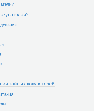
патели?
покупателей?
едования
ей
я
ых
ния тайных покупателей
питания
жды