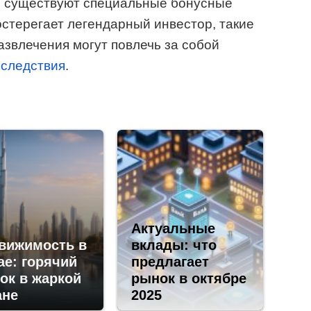
, существуют специальные бонусные
остерегает легендарный инвестор, такие
азвлечения могут повлечь за собой
оследствия
.
Актуальные
вижимость в
вклады: что
ае: горячий
предлагает
ок в жаркой
рынок в октябре
ане
2025