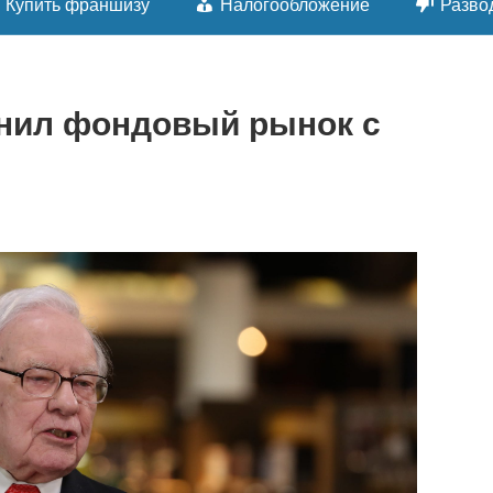
Купить франшизу
Налогообложение
Разво
нил фондовый рынок с