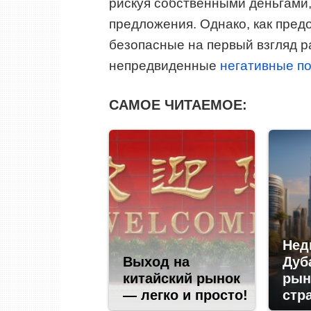
рискуя собственными деньгами
предложения. Однако, как пред
безопасные на первый взгляд р
непредвиденные
негативные п
САМОЕ ЧИТАЕМОЕ:
Нед
Выход на
Дуб
китайский рынок
рын
— легко и просто!
стр