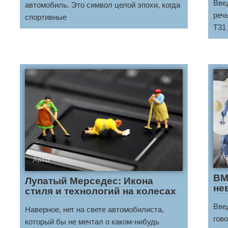
Введ
автомобиль. Это символ целой эпохи, когда
речь
спортивные
T31
А
Авто
BM
Лупатый Мерседес: Икона
не
стиля и технологий на колесах
Вве
Наверное, нет на свете автомобилиста,
гов
который бы не мечтал о каком-нибудь