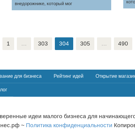
кот
внедорожнике, который мог
1
…
303
304
305
…
490
вание для бизнеса
Рейтинг идей
Открытие магази
лог
оверенные идеи малого бизнеса для начинающего
знес.рф ~
Политика конфиденциальности
Копиров