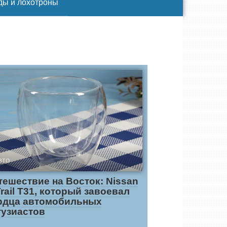
ды и лохотроны
вто
тешествие на Восток: Nissan
Trail T31, который завоевал
рдца автомобильных
тузиастов