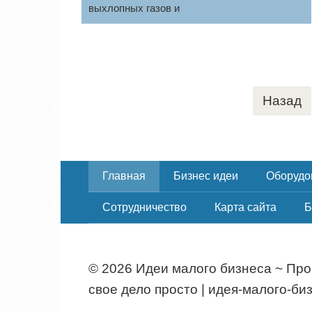
выхлопных газов и
Пагинация
Назад
записей
Главная
Бизнес идеи
Оборудо
Сотрудничество
Карта сайта
Б
© 2026 Идеи малого бизнеса ~ Пр
свое дело просто | идея-малого-би