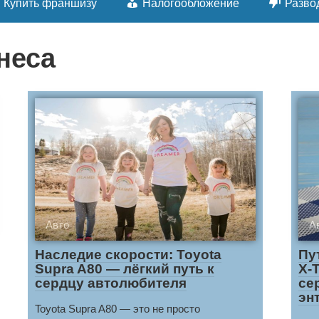
Купить франшизу
Налогообложение
Разво
неса
Авто
А
Наследие скорости: Toyota
Пу
Supra A80 — лёгкий путь к
X-
сердцу автолюбителя
се
эн
Toyota Supra A80 — это не просто