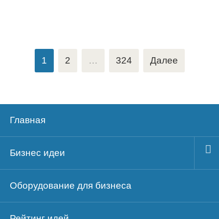
Пагинация
1
2
…
324
Далее
записей
Главная
Бизнес идеи
Оборудование для бизнеса
Рейтинг идей