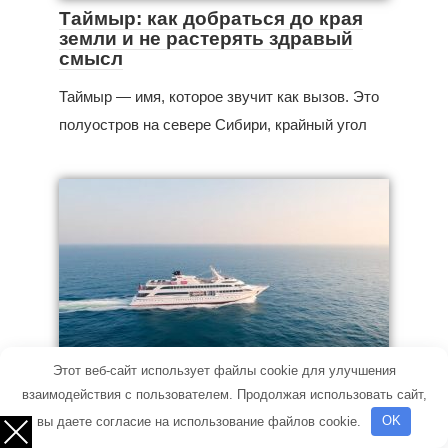
Таймыр: как добраться до края
земли и не растерять здравый
смысл
Таймыр — имя, которое звучит как вызов. Это
полуостров на севере Сибири, крайный угол
Новости
Этот веб-сайт использует файлы cookie для улучшения
взаимодействия с пользователем. Продолжая использовать сайт,
Морской круиз по Персидскому
заливу: зачем ехать и как
вы даете согласие на использование файлов cookie.
OK
получить максимум