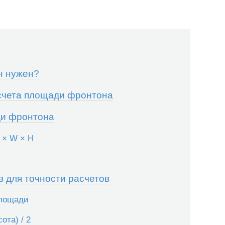
н нужен?
счета площади фронтона
ди фронтона
 × W × H
 для точности расчетов
площади
ота) / 2