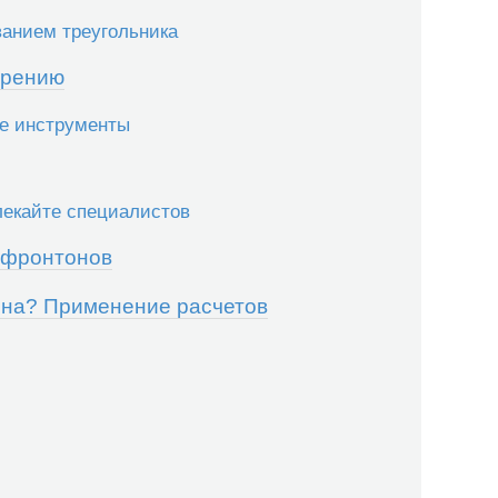
ванием треугольника
ерению
ые инструменты
лекайте специалистов
 фронтонов
она? Применение расчетов