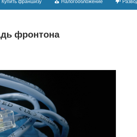
Купить франшизу
Налогообложение
Разво
адь фронтона