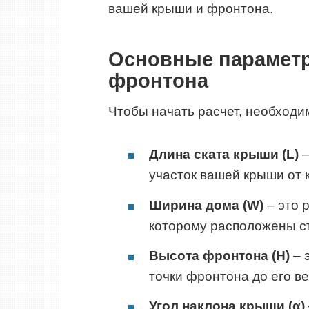
вашей крыши и фронтона.
Основные параметр
фронтона
Чтобы начать расчет, необходи
Длина ската крыши (L)
–
участок вашей крыши от к
Ширина дома (W)
– это 
которому расположены с
Высота фронтона (H)
– 
точки фронтона до его в
Угол наклона крыши (α)