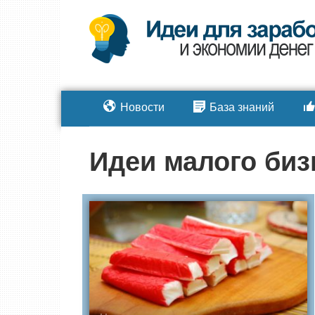
Перейти
к
контенту
Новости
База знаний
Идеи малого биз