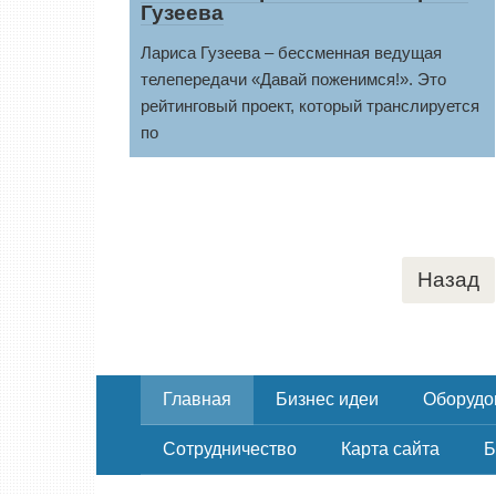
Гузеева
Лариса Гузеева – бессменная ведущая
телепередачи «Давай поженимся!». Это
рейтинговый проект, который транслируется
по
Пагинация
Назад
записей
Главная
Бизнес идеи
Оборудо
Сотрудничество
Карта сайта
Б