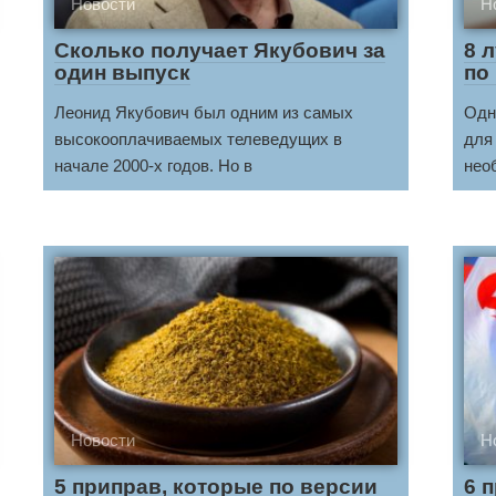
Новости
Н
Сколько получает Якубович за
8 
один выпуск
по
Леонид Якубович был одним из самых
Одн
высокооплачиваемых телеведущих в
для
начале 2000-х годов. Но в
нео
Новости
Н
5 приправ, которые по версии
6 