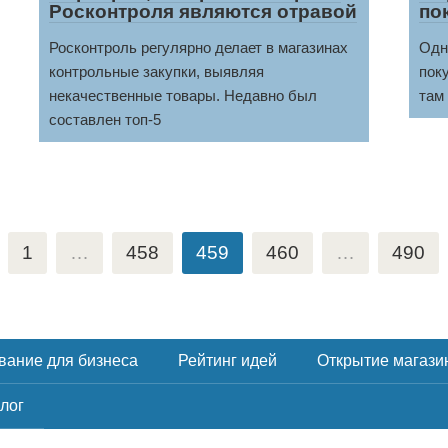
Росконтроля являются отравой
по
Росконтроль регулярно делает в магазинах
Одн
контрольные закупки, выявляя
пок
некачественные товары. Недавно был
там
составлен топ-5
1
…
458
459
460
…
490
вание для бизнеса
Рейтинг идей
Открытие магази
лог