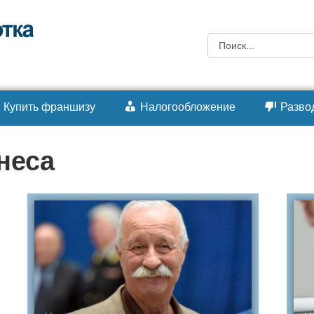
Поиск:
Купить франшизу
Налогообложение
Разво
неса