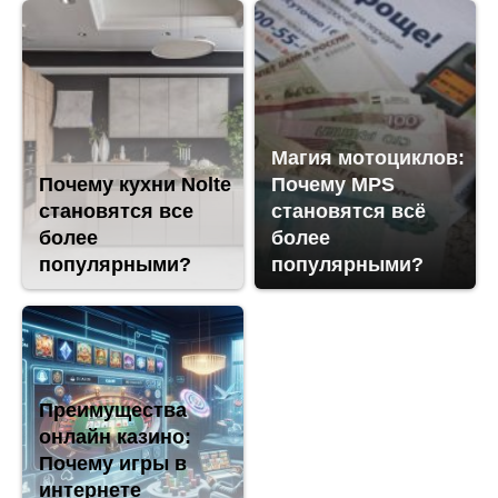
Магия мотоциклов:
Почему кухни Nolte
Почему MPS
становятся все
становятся всё
более
более
популярными?
популярными?
Преимущества
онлайн казино:
Почему игры в
интернете