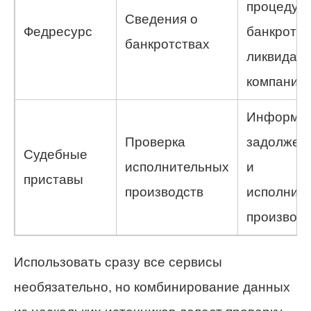
процедур
Сведения о
Федресурс
банкротст
банкротствах
ликвидац
компаний
Информац
Проверка
задолжен
Судебные
исполнительных
и
приставы
производств
исполнит
производс
Использовать сразу все сервисы
необязательно, но комбинирование данных