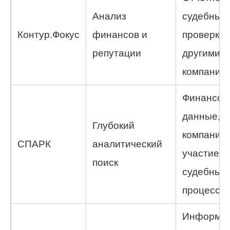
Анализ
судебные 
Контур.Фокус
финансов и
проверки, 
репутации
другими
компания
Финансов
данные, и
Глубокий
компании,
СПАРК
аналитический
участие в
поиск
судебных
процесса
Информац