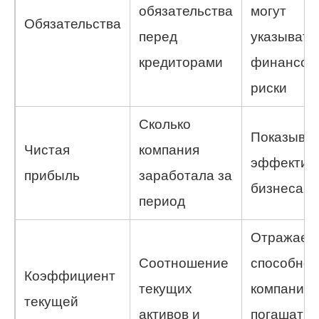
обязательства
могут
Обязательства
перед
указывать
кредиторами
финансов
риски
Сколько
Показыва
Чистая
компания
эффектив
прибыль
заработала за
бизнеса
период
Отражает
Соотношение
способнос
Коэффициент
текущих
компании
текущей
активов и
погашать