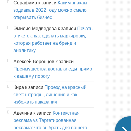
Серафима
к записи
Каким знакам
зодиака в 2022 году можно смело
открывать бизнес
Эмилия Медведева
к записи
Печать
этикеток: как сделать маркировку,
которая работает на бренд и
аналитику
Алексей Воронцов
к записи
Преимущества доставки еды прямо
к вашему порогу
Кира
к записи
Проезд на красный
свет: штрафы, лишения и как
избежать наказания
Аделина
к записи
Контекстная
реклама vs Таргетированная
реклама: что выбрать для вашего