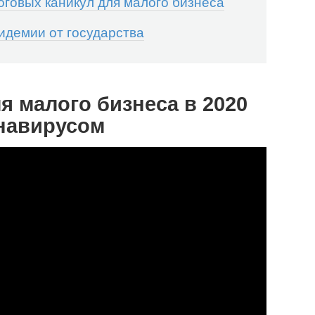
оговых каникул для малого бизнеса
идемии от государства
я малого бизнеса в 2020
онавирусом