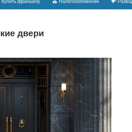
Купить франшизу
Налогообложение
Разво
кие двери