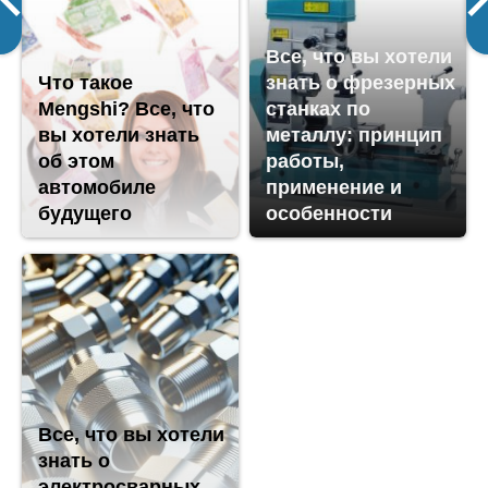
Все, что вы хотели
Что такое
знать о фрезерных
Mengshi? Все, что
станках по
вы хотели знать
металлу: принцип
об этом
работы,
автомобиле
применение и
будущего
особенности
Все, что вы хотели
знать о
электросварных