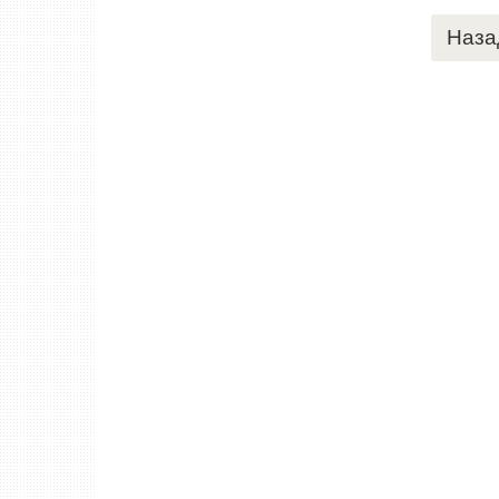
Пагинация
Наза
записей