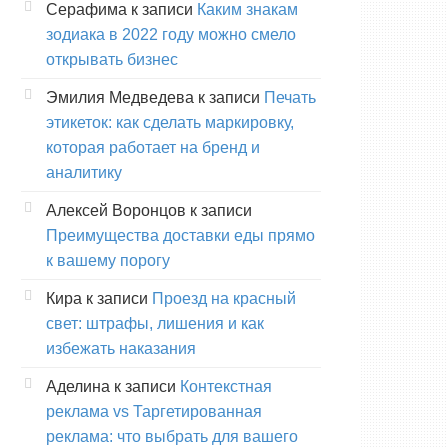
Серафима
к записи
Каким знакам
зодиака в 2022 году можно смело
открывать бизнес
Эмилия Медведева
к записи
Печать
этикеток: как сделать маркировку,
которая работает на бренд и
аналитику
Алексей Воронцов
к записи
Преимущества доставки еды прямо
к вашему порогу
Кира
к записи
Проезд на красный
свет: штрафы, лишения и как
избежать наказания
Аделина
к записи
Контекстная
реклама vs Таргетированная
реклама: что выбрать для вашего