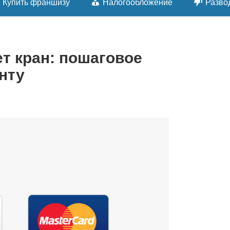
Купить франшизу
Налогообложение
Разво
ет кран: пошаговое
нту