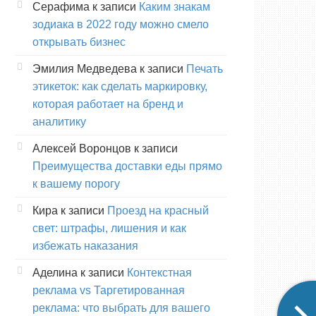
Серафима
к записи
Каким знакам
зодиака в 2022 году можно смело
открывать бизнес
Эмилия Медведева
к записи
Печать
этикеток: как сделать маркировку,
которая работает на бренд и
аналитику
Алексей Воронцов
к записи
Преимущества доставки еды прямо
к вашему порогу
Кира
к записи
Проезд на красный
свет: штрафы, лишения и как
избежать наказания
Аделина
к записи
Контекстная
реклама vs Таргетированная
реклама: что выбрать для вашего