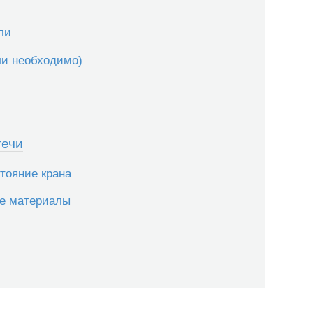
ли
ли необходимо)
течи
стояние крана
ые материалы