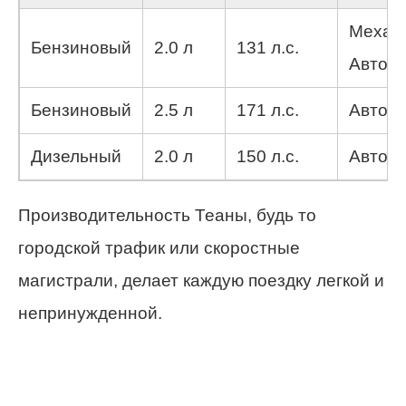
Механи
Бензиновый
2.0 л
131 л.с.
Автом
Бензиновый
2.5 л
171 л.с.
Автом
Дизельный
2.0 л
150 л.с.
Автом
Производительность Теаны, будь то
городской трафик или скоростные
магистрали, делает каждую поездку легкой и
непринужденной.