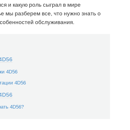
ся и какую роль сыграл в мире
е мы разберем все, что нужно знать о
 особенностей обслуживания.
 4D56
ки 4D56
тации 4D56
 4D56
рать 4D56?