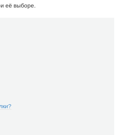
ри её выборе.
лки?