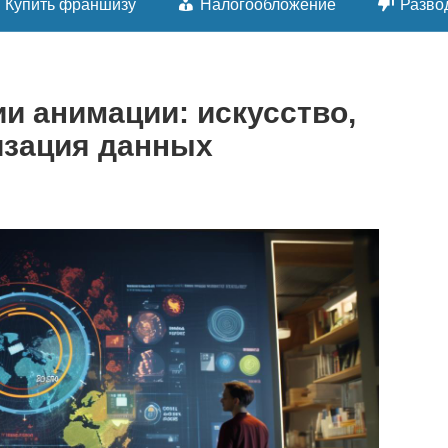
Купить франшизу
Налогообложение
Разво
и анимации: искусство,
изация данных