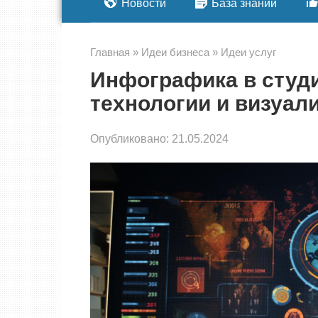
Новости
База знаний
Главная
»
Идеи бизнеса
»
Идеи услуг
Инфографика в студи
технологии и визуал
Опубликовано:
21.05.2024