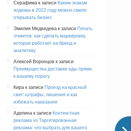
Серафима
к записи
Каким знакам
зодиака в 2022 году можно смело
открывать бизнес
Эмилия Медведева
к записи
Печать
этикеток: как сделать маркировку,
которая работает на бренд и
аналитику
Алексей Воронцов
к записи
Преимущества доставки еды прямо
к вашему порогу
Кира
к записи
Проезд на красный
свет: штрафы, лишения и как
избежать наказания
Аделина
к записи
Контекстная
реклама vs Таргетированная
реклама: что выбрать для вашего