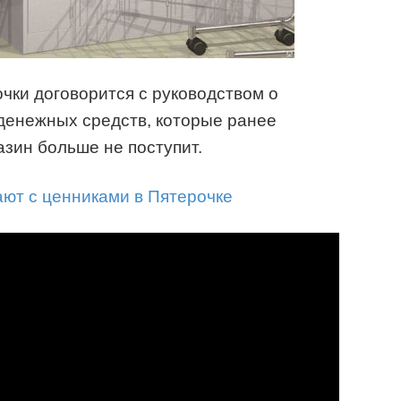
очки договорится с руководством о
 денежных средств, которые ранее
азин больше не поступит.
ют с ценниками в Пятерочке