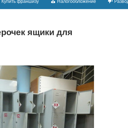
Купить франшизу
Налогообложение
Разво
ерочек ящики для