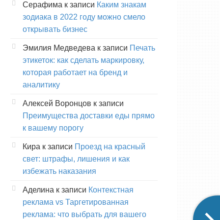
Серафима
к записи
Каким знакам
зодиака в 2022 году можно смело
открывать бизнес
Эмилия Медведева
к записи
Печать
этикеток: как сделать маркировку,
которая работает на бренд и
аналитику
Алексей Воронцов
к записи
Преимущества доставки еды прямо
к вашему порогу
Кира
к записи
Проезд на красный
свет: штрафы, лишения и как
избежать наказания
Аделина
к записи
Контекстная
реклама vs Таргетированная
реклама: что выбрать для вашего