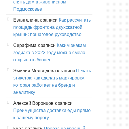
снять дом в живописном
Подмосковье
Евангелина
к записи
Как рассчитать
площадь фронтона двухскатной
крыши: пошаговое руководство
Серафима
к записи
Каким знакам
зодиака в 2022 году можно смело
открывать бизнес
Эмилия Медведева
к записи
Печать
этикеток: как сделать маркировку,
которая работает на бренд и
аналитику
Алексей Воронцов
к записи
Преимущества доставки еды прямо
к вашему порогу
Кира
к записи
Проезд на красный