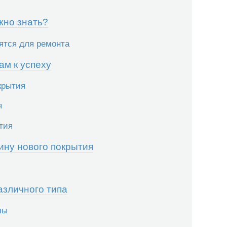
жно знать?
ятся для ремонта
ам к успеху
крытия
я
тия
ину нового покрытия
азличного типа
лы