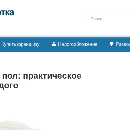
Поиск:
Купить франшизу
Налогообложение
Разво
 пол: практическое
дого