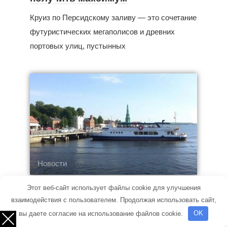
Круиз по Персидскому заливу — это сочетание
футуристических мегаполисов и древних
портовых улиц, пустынных
Новости
Через волну до Кронштадта: как
Этот веб-сайт использует файлы cookie для улучшения
добраться по воде, чтобы
взаимодействия с пользователем. Продолжая использовать сайт,
путешествие получилось
вы даете согласие на использование файлов cookie.
OK
простым и приятным