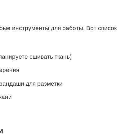
рые инструменты для работы. Вот список
анируете сшивать ткань)
мерения
рандаши для разметки
кани
и