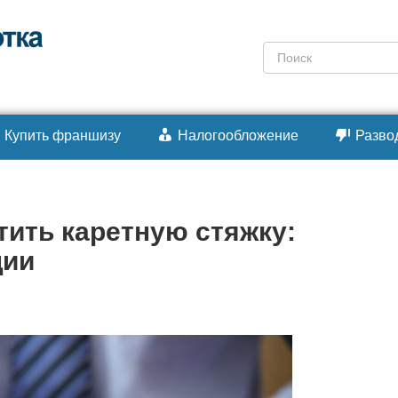
Поиск:
Купить франшизу
Налогообложение
Разво
тить каретную стяжку:
ции