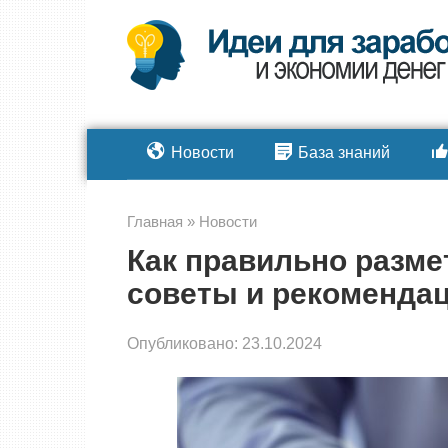
Перейти
к
контенту
Новости
База знаний
Главная
»
Новости
Как правильно разме
советы и рекоменда
Опубликовано:
23.10.2024