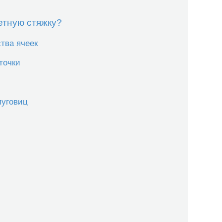
етную стяжку?
тва ячеек
точки
пуговиц