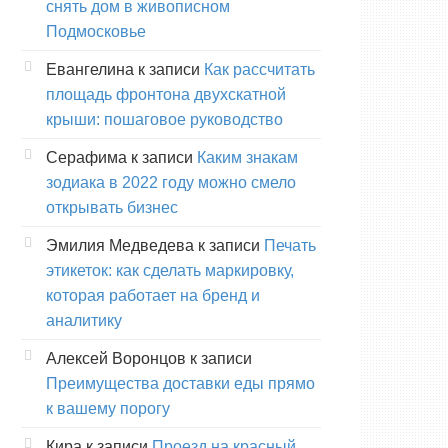
снять дом в живописном
Подмосковье
Евангелина
к записи
Как рассчитать
площадь фронтона двухскатной
крыши: пошаговое руководство
Серафима
к записи
Каким знакам
зодиака в 2022 году можно смело
открывать бизнес
Эмилия Медведева
к записи
Печать
этикеток: как сделать маркировку,
которая работает на бренд и
аналитику
Алексей Воронцов
к записи
Преимущества доставки еды прямо
к вашему порогу
Кира
к записи
Проезд на красный