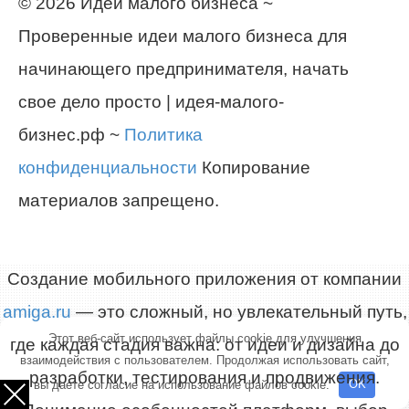
© 2026 Идеи малого бизнеса ~
Проверенные идеи малого бизнеса для
начинающего предпринимателя, начать
свое дело просто | идея-малого-
бизнес.рф ~
Политика
конфиденциальности
Копирование
материалов запрещено.
Создание мобильного приложения от компании
amiga.ru
— это сложный, но увлекательный путь,
Этот веб-сайт использует файлы cookie для улучшения
где каждая стадия важна: от идеи и дизайна до
взаимодействия с пользователем. Продолжая использовать сайт,
разработки, тестирования и продвижения.
вы даете согласие на использование файлов cookie.
OK