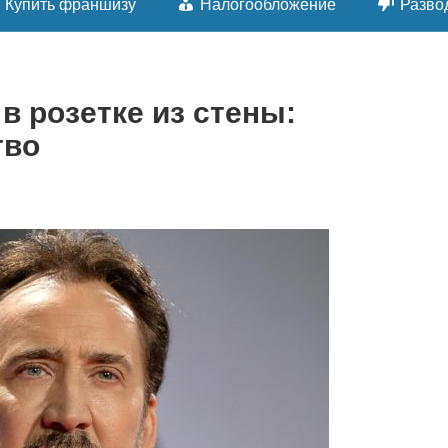
Купить франшизу
Налогообложение
Разво
в розетке из стены:
тво