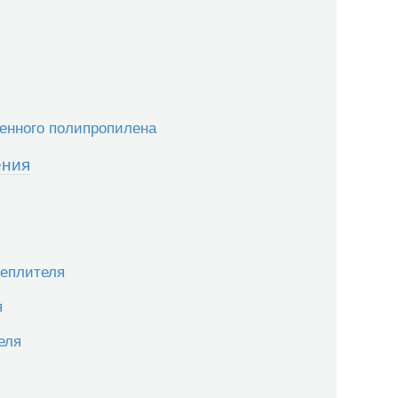
ненного полипропилена
ения
теплителя
я
еля