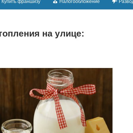
Купить франшизу
Налогообложение
Разво
топления на улице: