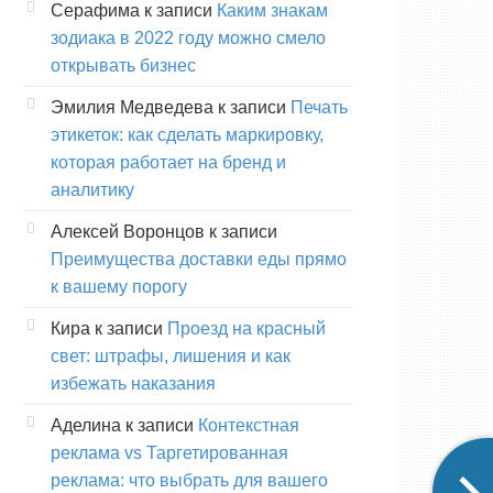
Серафима
к записи
Каким знакам
зодиака в 2022 году можно смело
открывать бизнес
Эмилия Медведева
к записи
Печать
этикеток: как сделать маркировку,
которая работает на бренд и
аналитику
Алексей Воронцов
к записи
Преимущества доставки еды прямо
к вашему порогу
Кира
к записи
Проезд на красный
свет: штрафы, лишения и как
избежать наказания
Аделина
к записи
Контекстная
реклама vs Таргетированная
реклама: что выбрать для вашего