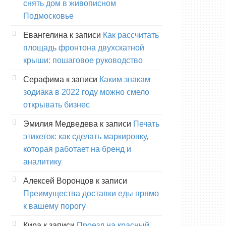
снять дом в живописном
Подмосковье
Евангелина
к записи
Как рассчитать
площадь фронтона двухскатной
крыши: пошаговое руководство
Серафима
к записи
Каким знакам
зодиака в 2022 году можно смело
открывать бизнес
Эмилия Медведева
к записи
Печать
этикеток: как сделать маркировку,
которая работает на бренд и
аналитику
Алексей Воронцов
к записи
Преимущества доставки еды прямо
к вашему порогу
Кира
к записи
Проезд на красный