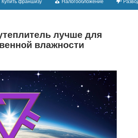
Купить франшизу
Налогообложение
Разво
утеплитель лучше для
твенной влажности