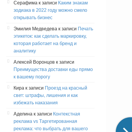
Серафима
к записи
Каким знакам
зодиака в 2022 году можно смело
открывать бизнес
Эмилия Медведева
к записи
Печать
этикеток: как сделать маркировку,
которая работает на бренд и
аналитику
Алексей Воронцов
к записи
Преимущества доставки еды прямо
к вашему порогу
Кира
к записи
Проезд на красный
свет: штрафы, лишения и как
избежать наказания
Аделина
к записи
Контекстная
реклама vs Таргетированная
реклама: что выбрать для вашего