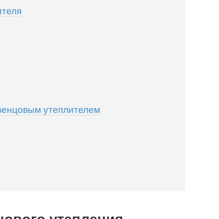
ителя
венцовым утеплителем