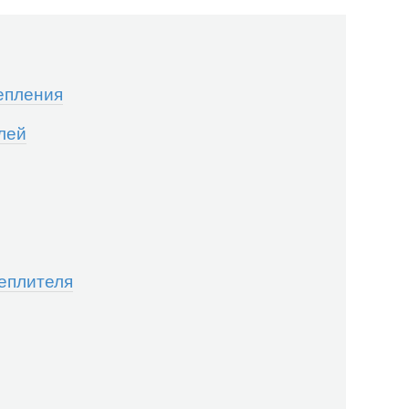
епления
лей
теплителя