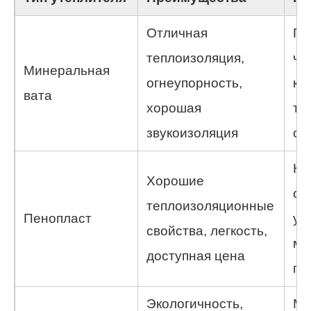
Отличная
По
теплоизоляция,
чт
Минеральная
огнеупорность,
к 
вата
хорошая
те
звукоизоляция
св
Ни
Хорошие
ог
теплоизоляционные
Пенопласт
уя
свойства, легкость,
ме
доступная цена
по
Экологичность,
Мо