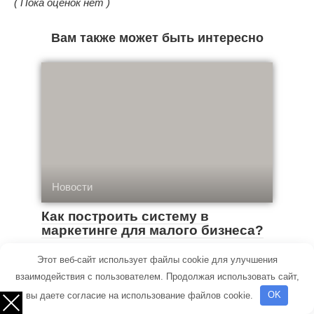
( Пока оценок нет )
Вам также может быть интересно
Новости
Как построить систему в
маркетинге для малого бизнеса?
Малый бизнес — это обычно команда из
Этот веб-сайт использует файлы cookie для улучшения
нескольких человек, где владелец носит
взаимодействия с пользователем. Продолжая использовать сайт,
вы даете согласие на использование файлов cookie.
OK
десять шляп