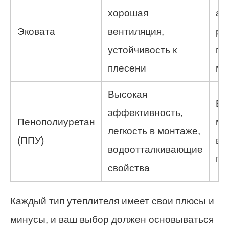
хорошая
ал
Эковата
вентиляция,
ре
устойчивость к
пр
плесени
мо
Высокая
Вы
эффективность,
Пенополиуретан
мо
легкость в монтаже,
(ППУ)
вр
водоотталкивающие
пр
свойства
Каждый тип утеплителя имеет свои плюсы и
минусы, и ваш выбор должен основываться