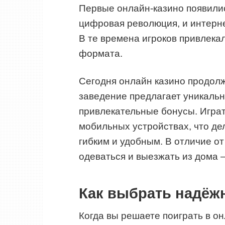
Первые онлайн-казино появилис
цифровая революция, и интерне
В те времена игроков привлекал
формата.
Сегодня онлайн казино продол
заведение предлагает уникальн
привлекательные бонусы. Играть
мобильных устройствах, что де
гибким и удобным. В отличие о
одеваться и выезжать из дома –
Как выбрать надёж
Когда вы решаете поиграть в о