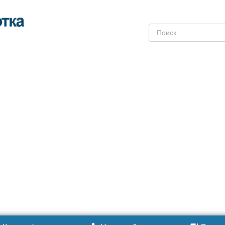
Поиск: