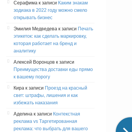
Серафима
к записи
Каким знакам
зодиака в 2022 году можно смело
открывать бизнес
Эмилия Медведева
к записи
Печать
этикеток: как сделать маркировку,
которая работает на бренд и
аналитику
Алексей Воронцов
к записи
Преимущества доставки еды прямо
к вашему порогу
Кира
к записи
Проезд на красный
свет: штрафы, лишения и как
избежать наказания
Аделина
к записи
Контекстная
реклама vs Таргетированная
реклама: что выбрать для вашего