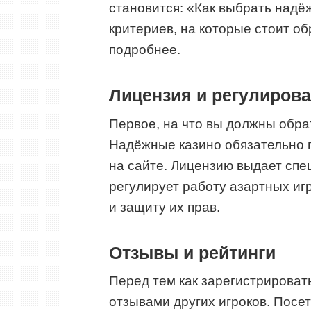
становится: «Как выбрать надё
критериев, на которые стоит о
подробнее.
Лицензия и регулиров
Первое, на что вы должны обра
Надёжные казино обязательно 
на сайте. Лицензию выдает спе
регулирует работу азартных иг
и защиту их прав.
Отзывы и рейтинги
Перед тем как зарегистрироват
отзывами других игроков. Пос