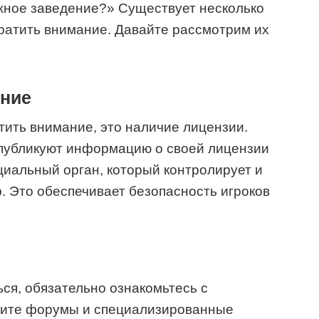
жное заведение?» Существует несколько
братить внимание. Давайте рассмотрим их
ание
тить внимание, это наличие лицензии.
публикуют информацию о своей лицензии
циальный орган, который контролирует и
р. Это обеспечивает безопасность игроков
ься, обязательно ознакомьтесь с
етите форумы и специализированные